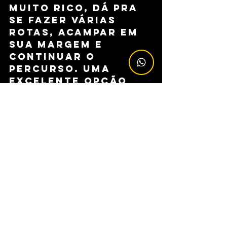
MUITO RICO, DÁ PRA 
SE FAZER VÁRIAS 
ROTAS, ACAMPAR EM 
SUA MARGEM E 
CONTINUAR O 
PERCURSO. UMA 
EXCELENTE OPÇÃO 
TAMBÉM SERIA SAIR 
DO BAIRRO IBICATU 
OU CASCATA E IR ATÉ 
O BAIRRO TAQUARI  21 
KM APROXIMADO. 