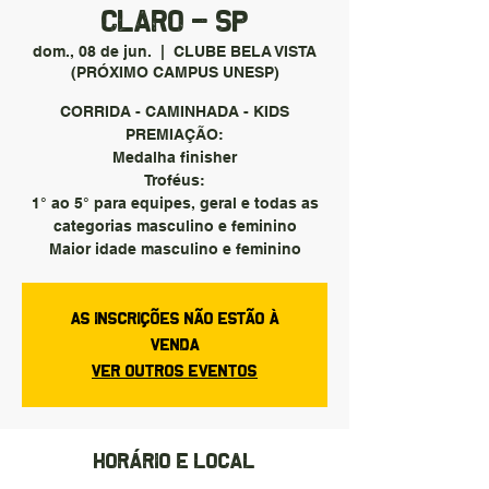
CLARO - SP
dom., 08 de jun.
  |  
CLUBE BELA VISTA
(PRÓXIMO CAMPUS UNESP)
CORRIDA - CAMINHADA - KIDS
PREMIAÇÃO:
Medalha finisher
Troféus:
1° ao 5° para equipes, geral e todas as
categorias masculino e feminino
Maior idade masculino e feminino
As inscrições não estão à
venda
Ver outros eventos
Horário e local