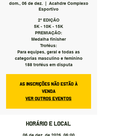
dom., 06 de dez.
  |  
Acahdre Complexo
Esportivo
2º EDIÇÃO
5K - 10K - 15K
PREMIAÇÃO:
Medalha finisher
Troféus:
Para equipes, geral e todas as
categorias masculino e feminino
188 troféus em disputa
As inscrições não estão à
venda
Ver outros eventos
Horário e local
06 de dez. de 2026, 06:00