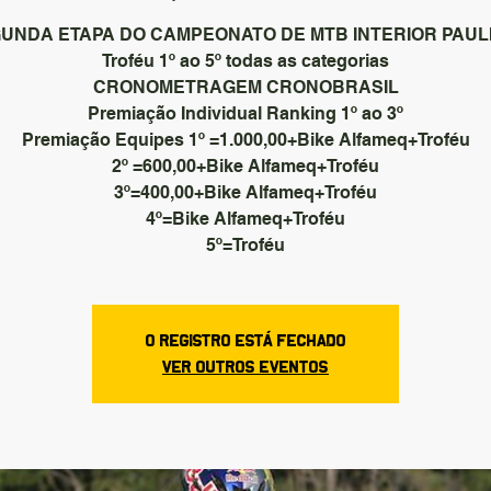
UNDA ETAPA DO CAMPEONATO DE MTB INTERIOR PAUL
Troféu 1º ao 5º todas as categorias
CRONOMETRAGEM CRONOBRASIL
Premiação Individual Ranking 1º ao 3º
Premiação Equipes 1º =1.000,00+Bike Alfameq+Troféu
2º =600,00+Bike Alfameq+Troféu
3º=400,00+Bike Alfameq+Troféu
4º=Bike Alfameq+Troféu
O registro está fechado
Ver outros eventos